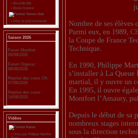
•
Bouzbib Elie
j
•
Bizien frederic
Tenue club
•
Infos et précommande
Nombre de ses élèves o
Parmi eux, en 1989,
Ch
Saison 2026
la Coupe de France Tec
Technique.
Forum Montfort :
05/09/2026
En 1990, Philippe Mart
Forum Orgerus :
06/09/2026
s’installer à La Queue 
Reprise des cours CN :
martial, il y ouvre un c
07/09/2026
En 1995, il ouvre égal
Reprise des cours :
Montfort l’Amaury, pui
14/09/2026
Depuis le début de sa 
Vidéos
nombreux stages interna
Katas
sous la direction techn
•
Unsu par Philippe Marthe-
Rose