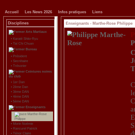
Accueil
Les News 2026
Infos pratiques
Liens
Disciplines
Enseignants -
Marthe-Rose Philippe
Arts Martiaux
P
•
Karaté Shito-Ryu
P
•
Taï Chi Chuan
Bureau
C
•
Président
J
•
Secrétaire
•
Trésorier
T
Ceintures noires
du club
•
1er Dan
C
•
2ème Dan
l
•
3ème DAN
•
4ème DAN
C
•
5ème DAN
a
Enseignants
Marthe-Rose
E
Philippe
S
•
Morin Noémie
•
Rancurel Patrick
d
•
Ténor Claire