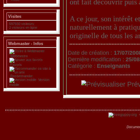
ont fait découvrir puis 
Visites
A ce jour, son intérêt
597930 visiteurs
naturellement à pratiqu
2 visiteurs en ligne
originelle de tous les a
Webmaster - Infos
Date de création :
17/07/200
Webmestre
Dernière modification :
25/08
Catégorie :
Enseignants
Favoris
Recommander
Version
Prév
mobile
Documen