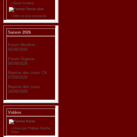
•
Bizien frederic
Tenue club
•
Infos et précommande
Saison 2026
Forum Montfort :
05/09/2026
Forum Orgerus :
06/09/2026
Reprise des cours CN :
07/09/2026
Reprise des cours :
14/09/2026
Vidéos
Katas
•
Unsu par Philippe Marthe-
Rose