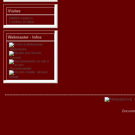
Visites
598059 visiteurs
1 visiteur en ligne
Webmaster - Infos
Webmestre
Favoris
Recommander
Version
mobile
Documen