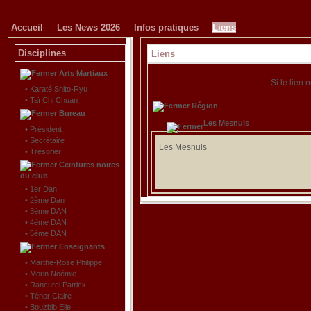
Accueil
Les News 2026
Infos pratiques
Liens
Disciplines
Liens
Arts Martiaux
Si le lien 
•
Karaté Shito-Ryu
•
Taï Chi Chuan
Région
Bureau
Les Mesnuls
•
Président
•
Secrétaire
Les Mesnuls
•
Trésorier
Ceintures noires
du club
•
1er Dan
•
2ème Dan
•
3ème DAN
•
4ème DAN
•
5ème DAN
Enseignants
•
Marthe-Rose Philippe
•
Morin Noémie
•
Rancurel Patrick
•
Ténor Claire
•
Bouzbib Elie