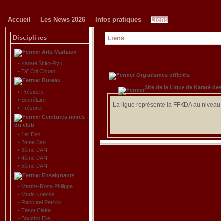
Accueil
Les News 2026
Infos pratiques
Liens
Disciplines
Liens
Arts Martiaux
•
Karaté Shito-Ryu
•
Taï Chi Chuan
Organismes officiels
Bureau
Site de la Ligue de Karaté de
•
Président
•
Secrétaire
La ligue représente la FFKDA au niveau 
•
Trésorier
Ceintures noires
du club
•
1er Dan
•
2ème Dan
•
3ème DAN
•
4ème DAN
•
5ème DAN
Enseignants
•
Marthe-Rose Philippe
•
Morin Noémie
•
Rancurel Patrick
•
Ténor Claire
•
Bouzbib Elie