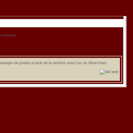
n informer.
ssages de grades à partir de la ceinture noire (1er au 3ème Dan).