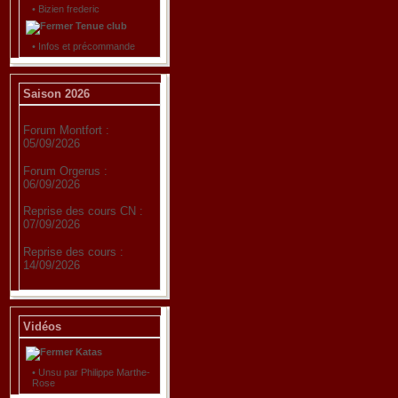
•
Bizien frederic
Tenue club
•
Infos et précommande
Saison 2026
Forum Montfort :
05/09/2026
Forum Orgerus :
06/09/2026
Reprise des cours CN :
07/09/2026
Reprise des cours :
14/09/2026
Vidéos
Katas
•
Unsu par Philippe Marthe-
Rose