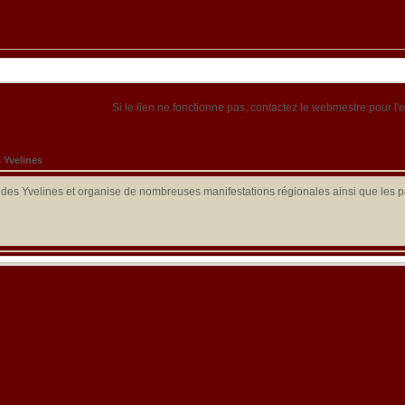
Si le lien ne fonctionne pas, contactez le webmestre pour l'e
s Yvelines
des Yvelines et organise de nombreuses manifestations régionales ainsi que les pa